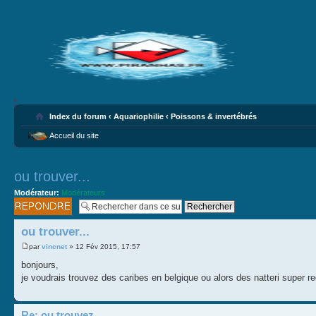
Index du forum
‹
Aquariophilie
‹
Poissons & invertébrés
Accueil du site
ou trouver...
Modérateur:
Modérateurs
Publier une
réponse
ou trouver...
par
vincnet
» 12 Fév 2015, 17:57
bonjours,
je voudrais trouvez des caribes en belgique ou alors des natteri super re
Re: ou trouvez...