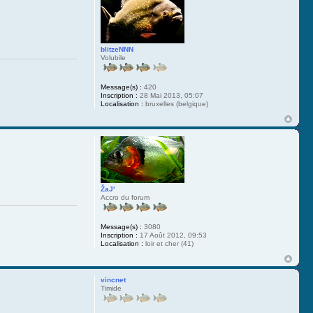
blitzeNNN
Volubile
Message(s) :
420
Inscription :
28 Mai 2013, 05:07
Localisation :
bruxelles (belgique)
ŽaJ'
Accro du forum
Message(s) :
3080
Inscription :
17 Août 2012, 09:53
Localisation :
loir et cher (41)
vincnet
Timide