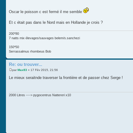
Oscar le poisson c est fermé il me semble
Et c était pas dans le Nord mais en Hollande je crois ?
200*80
7 natts mix élevages/sauvages belem/s.sanchezi
150*50
Serrassalmus rhombeus Bob
Re: ou trouver...
par
Max83
» 17 Fév 2015, 21:56
Le mieux seraitnde traverser la frontière et de passer chez Serge !
2000 Litres ----> pygocentrus Nattereri x10