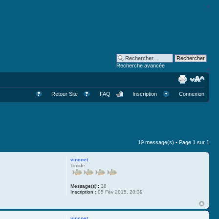
Recherche avancée
Retour Site
FAQ
Inscription
Connexion
19 message(s) • Page
1
sur
1
vincnet
Timide
Message(s) :
38
Inscription :
05 Fév 2015, 20:39
vincnet