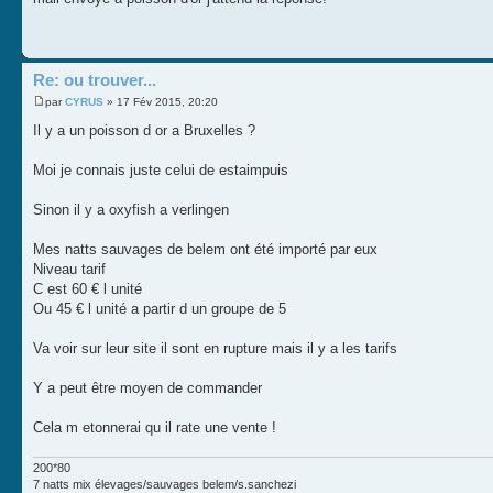
Re: ou trouver...
par
CYRUS
» 17 Fév 2015, 20:20
Il y a un poisson d or a Bruxelles ?
Moi je connais juste celui de estaimpuis
Sinon il y a oxyfish a verlingen
Mes natts sauvages de belem ont été importé par eux
Niveau tarif
C est 60 € l unité
Ou 45 € l unité a partir d un groupe de 5
Va voir sur leur site il sont en rupture mais il y a les tarifs
Y a peut être moyen de commander
Cela m etonnerai qu il rate une vente !
200*80
7 natts mix élevages/sauvages belem/s.sanchezi