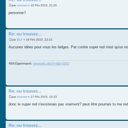
par
vincnet
» 16 Fév 2015, 21:20
personne?
Re: ou trouvez...
par
ŽaJ'
» 16 Fév 2015, 22:22
Aucunes idées pour vous les belges. Par contre super red n'est qu'un 
450l Eigenmanni:
viewtopic.php?f=8&t=1052
Re: ou trouvez...
par
vincnet
» 17 Fév 2015, 15:23
donc le super red n'existerais pas vraiment? peut être pourrais tu me red
Re: ou trouvez...