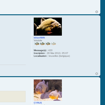
blitzeNNN
Volubile
Message(s) :
420
Inscription :
28 Mai 2013, 05:07
Localisation :
bruxelles (belgique)
CYRUS