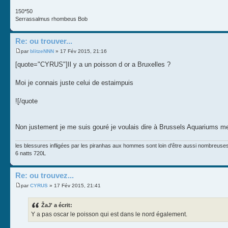
150*50
Serrassalmus rhombeus Bob
Re: ou trouver...
par
blitzeNNN
» 17 Fév 2015, 21:16
[quote="CYRUS"]Il y a un poisson d or a Bruxelles ?
Moi je connais juste celui de estaimpuis
![/quote
Non justement je me suis gouré je voulais dire à Brussels Aquariums me
les blessures infligées par les piranhas aux hommes sont loin d'être aussi nombreus
6 natts 720L
Re: ou trouvez...
par
CYRUS
» 17 Fév 2015, 21:41
ŽaJ' a écrit:
Y a pas oscar le poisson qui est dans le nord également.