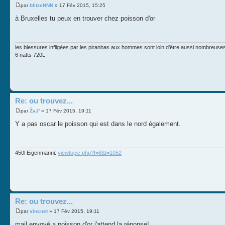
par
blitzeNNN
» 17 Fév 2015, 15:25
à Bruxelles tu peux en trouver chez poisson d'or
les blessures infligées par les piranhas aux hommes sont loin d'être aussi nombreus
6 natts 720L
Re: ou trouvez...
par
ŽaJ'
» 17 Fév 2015, 19:11
Y a pas oscar le poisson qui est dans le nord également.
450l Eigenmanni:
viewtopic.php?f=8&t=1052
Re: ou trouvez...
par
vincnet
» 17 Fév 2015, 19:11
mail envoyé a poisson d'or j'attend la réponse!