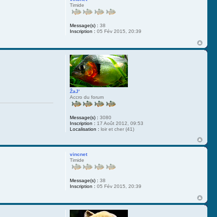
Timide
Message(s) :
38
Inscription :
05 Fév 2015, 20:39
ŽaJ'
Accro du forum
Message(s) :
3080
Inscription :
17 Août 2012, 09:53
Localisation :
loir et cher (41)
vincnet
Timide
Message(s) :
38
Inscription :
05 Fév 2015, 20:39