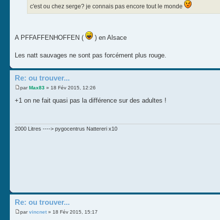
c'est ou chez serge? je connais pas encore tout le monde
A PFFAFFENHOFFEN (
) en Alsace
Les natt sauvages ne sont pas forcément plus rouge.
Re: ou trouver...
par
Max83
» 18 Fév 2015, 12:26
+1 on ne fait quasi pas la différence sur des adultes !
2000 Litres ----> pygocentrus Nattereri x10
Re: ou trouver...
par
vincnet
» 18 Fév 2015, 15:17