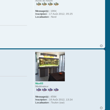
Accro du forum
Message(s) :
1964
Inscription :
17 Août 2012, 05:25
Localisation :
Nord
Max83
Modérateur
Message(s) :
4594
Inscription :
16 Août 2012, 13:24
Localisation :
Toulon (var)