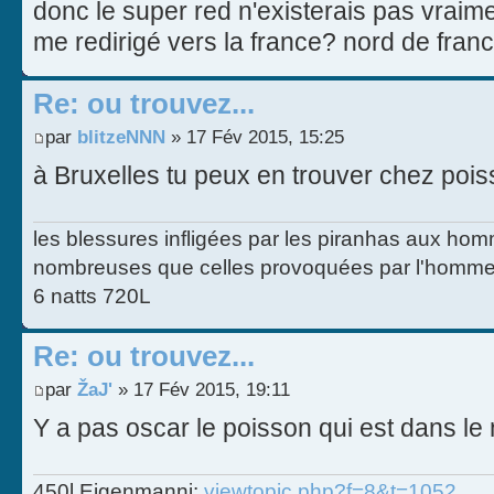
donc le super red n'existerais pas vraime
me redirigé vers la france? nord de franc
Re: ou trouvez...
par
blitzeNNN
» 17 Fév 2015, 15:25
à Bruxelles tu peux en trouver chez pois
les blessures infligées par les piranhas aux homm
nombreuses que celles provoquées par l'homme
6 natts 720L
Re: ou trouvez...
par
ŽaJ'
» 17 Fév 2015, 19:11
Y a pas oscar le poisson qui est dans le
450l Eigenmanni:
viewtopic.php?f=8&t=1052