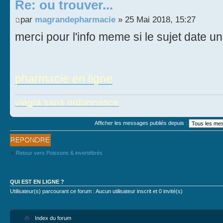
Re: ou trouver...
par
magrandepharmacie
» 25 Mai 2018, 15:27
merci pour l'info meme si le sujet date u
pharmacie en ligne
viagra sans ordonnance
Afficher les messages publiés depuis :
Publier une
réponse
Retour vers Poissons & invertébrés
QUI EST EN LIGNE ?
Utilisateur(s) parcourant ce forum : Aucun utilisateur inscrit et 0 invité(s)
Index du forum