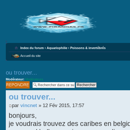
Index du forum
‹
Aquariophilie
‹
Poissons & invertébrés
Accueil du site
ou trouver...
Modérateur:
Modérateurs
Publier une
réponse
ou trouver...
par
vincnet
» 12 Fév 2015, 17:57
bonjours,
je voudrais trouvez des caribes en belgiq