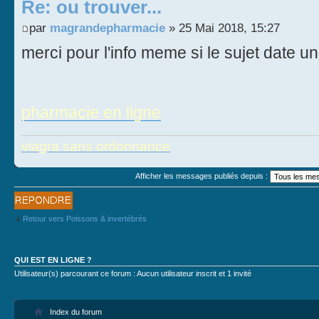
Re: ou trouver...
par
magrandepharmacie
» 25 Mai 2018, 15:27
merci pour l'info meme si le sujet date u
pharmacie en ligne
viagra sans ordonnance
Afficher les messages publiés depuis :
Publier une
réponse
Retour vers Poissons & invertébrés
QUI EST EN LIGNE ?
Utilisateur(s) parcourant ce forum : Aucun utilisateur inscrit et 1 invité
Index du forum