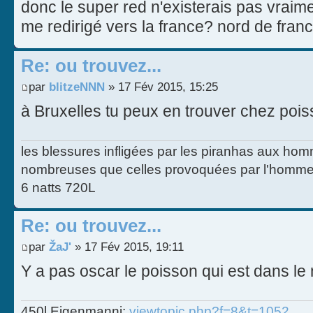
donc le super red n'existerais pas vraime
me redirigé vers la france? nord de franc
Re: ou trouvez...
par
blitzeNNN
» 17 Fév 2015, 15:25
à Bruxelles tu peux en trouver chez pois
les blessures infligées par les piranhas aux homm
nombreuses que celles provoquées par l'homme
6 natts 720L
Re: ou trouvez...
par
ŽaJ'
» 17 Fév 2015, 19:11
Y a pas oscar le poisson qui est dans le
450l Eigenmanni:
viewtopic.php?f=8&t=1052