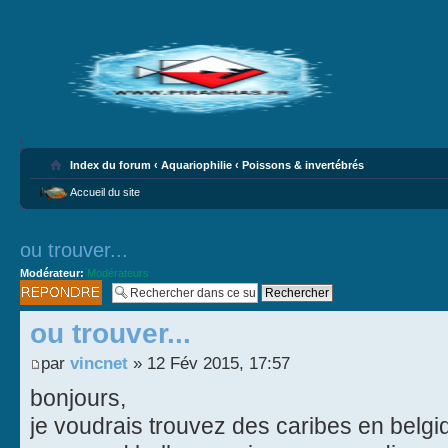
Index du forum
‹
Aquariophilie
‹
Poissons & invertébrés
Accueil du site
ou trouver...
Modérateur:
Modérateurs
Publier une
réponse
ou trouver...
par
vincnet
» 12 Fév 2015, 17:57
bonjours,
je voudrais trouvez des caribes en belgiq