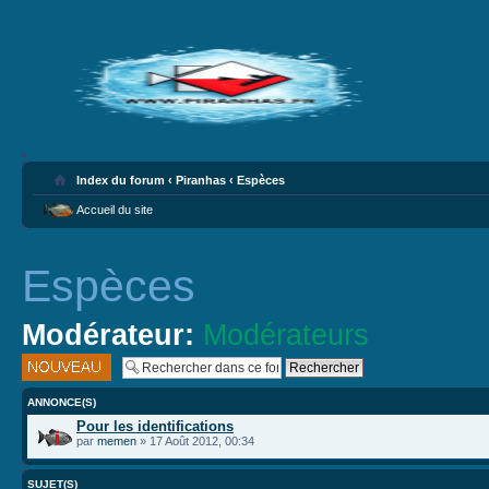
Index du forum
‹
Piranhas
‹
Espèces
Accueil du site
Espèces
Modérateur:
Modérateurs
Publier un
nouveau sujet
ANNONCE(S)
Pour les identifications
par
memen
» 17 Août 2012, 00:34
SUJET(S)