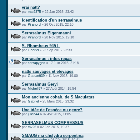
vrai natt?
par
mat9375
» 22 Jan 2016, 23:42
Identification d'un serrasalmus
par
Piranord
» 26 Oct 2015, 22:10
Serrasalmus Eigenmanni
par
Piranord
» 20 Nov 2015, 19:10
S. Rhombeus 945 l.
par
Gabriel
» 23 Sep 2015, 23:33
Serrasalmus : infos repas
par
serrapygos
» 17 Juin 2015, 21:18
natts sauvages et elevages
par
Gaetan939
» 11 Nov 2013, 19:00
Serrasalmus Geryi
par
Michel 57
» 27 Août 2014, 18:54
Mon ancienne cohab. de S.Maculatus
par
Gabriel
» 25 Mars 2015, 23:32
Une idée de l'espèce ou genre?
par
julien44
» 07 Avr 2015, 11:05
SERRASELMUS COMPRESSUS
par
mv26
» 02 Jan 2015, 19:37
SMAUG ma chelydra serpentina
par
amaurydebo
» 01 Fév 2015, 19:41