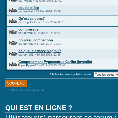
par
@lexis
» 31 Mars 2014, 13:41
soucis pléco
par
mariion
» 19 Fév 2014, 13:28
Qu'est-ce donc?
par
DogDoctor
» 07 Fév 2014, 00:13
compressus
par
serra01
» 22 Jan 2014, 08:36
nouveau compagnon
par
serra01
» 17 Jan 2014, 12:14
de quelle espèce s'agit-il?
par
serra01
» 16 Juil 2013, 21:38
Comportement Pygocentrus Cariba (juvénile)
par
Pygnat26
» 05 Juil 2013, 21:42
Afficher les sujets publiés depuis :
Publier un
nouveau sujet
Retour vers Index du forum
QUI EST EN LIGNE ?
Utilisateur(s) parcourant ce forum : 