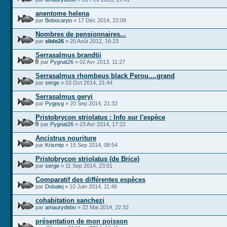
anentome helena
par
Bobocarpo
» 17 Déc 2014, 22:09
Nombres de pensionnaires...
par
slide26
» 20 Août 2012, 16:23
Serrasalmus brandtii
par
Pygnat26
» 02 Avr 2013, 11:27
Serrasalmus rhombeus black Perou....grand
par
serge
» 03 Oct 2014, 21:44
Serrasalmus geryi
par
Pygpyg
» 20 Sep 2014, 21:32
Pristobrycon striolatus : Info sur l'espèce
par
Pygnat26
» 23 Avr 2014, 17:22
Ancistrus nouriture
par
Krismtp
» 15 Sep 2014, 08:54
Pristobrycon striolatus (de Brice)
par
serge
» 11 Sep 2014, 23:01
Comparatif des différentes espèces
par
Dobalej
» 10 Juin 2014, 11:46
cohabitation sanchezi
par
amaurydebo
» 22 Mai 2014, 22:32
présentation de mon poisson