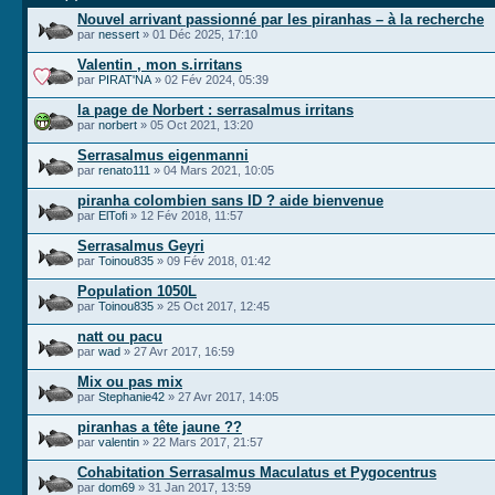
Nouvel arrivant passionné par les piranhas – à la recherche
par
nessert
» 01 Déc 2025, 17:10
Valentin , mon s.irritans
par
PIRAT'NA
» 02 Fév 2024, 05:39
la page de Norbert : serrasalmus irritans
par
norbert
» 05 Oct 2021, 13:20
Serrasalmus eigenmanni
par
renato111
» 04 Mars 2021, 10:05
piranha colombien sans ID ? aide bienvenue
par
ElTofi
» 12 Fév 2018, 11:57
Serrasalmus Geyri
par
Toinou835
» 09 Fév 2018, 01:42
Population 1050L
par
Toinou835
» 25 Oct 2017, 12:45
natt ou pacu
par
wad
» 27 Avr 2017, 16:59
Mix ou pas mix
par
Stephanie42
» 27 Avr 2017, 14:05
piranhas a tête jaune ??
par
valentin
» 22 Mars 2017, 21:57
Cohabitation Serrasalmus Maculatus et Pygocentrus
par
dom69
» 31 Jan 2017, 13:59