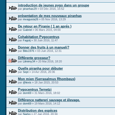
introduction de jeunes pygo dans un groupe
par
piranhas29
» 03 Déc 2016, 15:52
présentation de mes nouveaux piranhas
par
mvagusta26
» 05 Nov 2016, 13:29
De retour en Piranie ( 1 an aprés )
par
Gabriel
» 06 Mars 2015, 04:00
Cohabitation Pygocentrus
par
Fagotj
» 30 Juin 2016, 11:47
Donner des fruits à un manueli?
par
Bitis1976
» 03 Juin 2016, 12:31
Différente grosseur?
par
Lilmimy34
» 20 Mai 2016, 18:20
Quelle piranha pour débuter
par
Sept
» 14 Avr 2016, 20:36
Mon mien (Serrasalmus Rhombeus)
par
@lexis
» 18 Jan 2015, 20:53
Pygocentrus Ternetzi
par
dom69
» 31 Mars 2016, 18:02
Différence nattereri sauvage et élevage.
par
dom69
» 19 Mars 2016, 14:12
Distribution des espèces
par
Narko
» 27 Jan 2016, 20:34