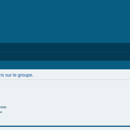
ns sur le groupe.
isite
on