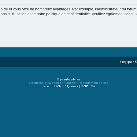
rapide et vous offre de nombreux avantages. Par exemple, l’administrateur du forum 
s d’utilisation et de notre politique de confidentialité. Veuillez également consult
L’équipe
•
S
© piranhas-fr.net
Traduction et support en français
•
Hébergement de site
Time : 0.063s | 7 Queries | GZIP : On