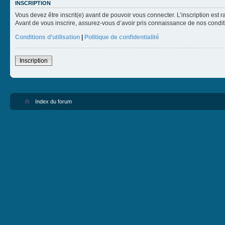
INSCRIPTION
Vous devez être inscrit(e) avant de pouvoir vous connecter. L’inscription est 
Avant de vous inscrire, assurez-vous d’avoir pris connaissance de nos condition
Conditions d’utilisation
|
Politique de confidentialité
Inscription
Index du forum