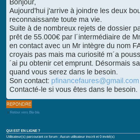
Bonjour,
Aujourd'hui j'arrive à joindre les deux bout
reconnaissante toute ma vie.
Suite à de nombreux rejets de dossier p
prêt de 55.000€ par l´intermédiaire d
en contact avec un Mr intègre du nom F
croyais pas mais ma curiosité m´a poussé
´ai pu obtenir cet emprunt. Désormais s
quand vous serez dans le besoin.
Son contact:
pfinancefaures@gmail.com
Contacté-le si vous êtes dans le besoin.
Publier une
réponse
Retour vers Bla-bla
QUI EST EN LIGNE ?
Utilisateur(s) parcourant ce forum : Aucun utilisateur inscrit et 0 invité(s)