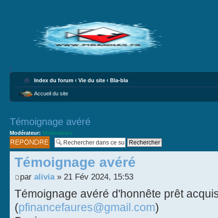
Index du forum
‹
Vie du site
‹
Bla-bla
Accueil du site
Témoignage avéré
Modérateur:
Modérateurs
Publier une
réponse
Témoignage avéré
par
alivia
» 21 Fév 2024, 15:53
Témoignage avéré d'honnête prêt acqui
(
pfinancefaures@gmail.com
)