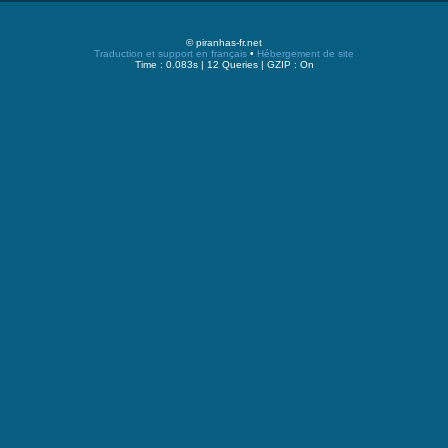
© piranhas-fr.net
Traduction et support en français
•
Hébergement de site
Time : 0.083s | 12 Queries | GZIP : On