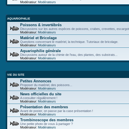
Modérateur:
Modérateurs
AQUARIOPHILIE
Poissons & invertébrés
Discussions sur les autres espèces de poissons, crabes, crevettes, escargot
Modérateur:
Modérateurs
Matériel et Bricolage
Questions concernant le matériel, la technique. Tutoriaux de bricolage.
Modérateur:
Modérateurs
Aquariophilie générale
Discussions autour de la chimie de l'eau, des plantes, des substrats...
Modérateur:
Modérateurs
VIE DU SITE
Petites Annonces
Proposer du matériel, des poissons...
Modérateur:
Modérateurs
News officielles du site
A consulter régulièrement !
Modérateur:
Modérateurs
Présentation des membres
Avant de poster, on passe par la case présentation !
Modérateur:
Modérateurs
Trombinoscope des membres
Une petite photo de vous à partager ?
Modérateur:
Modérateurs