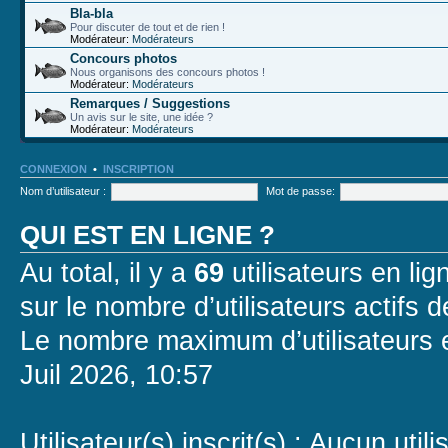
Bla-bla
Pour discuter de tout et de rien !
Modérateur:
Modérateurs
Concours photos
Nous organisons des concours photos !
Modérateur:
Modérateurs
Remarques / Suggestions
Un avis sur le site, une idée ?
Modérateur:
Modérateurs
CONNEXION
•
INSCRIPTION
Nom d’utilisateur :
Mot de passe:
QUI EST EN LIGNE ?
Au total, il y a
69
utilisateurs en lign
sur le nombre d’utilisateurs actifs 
Le nombre maximum d’utilisateurs 
Juil 2026, 10:57
Utilisateur(s) inscrit(s) : Aucun utili