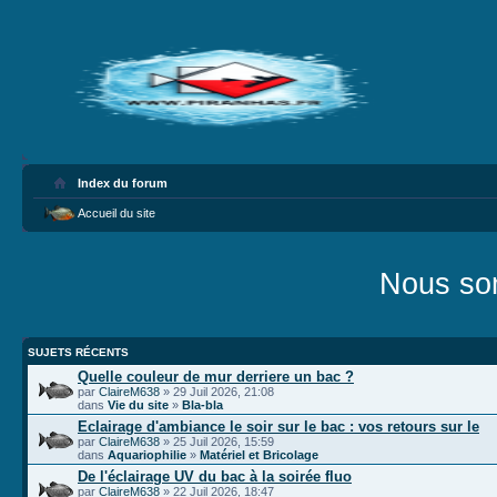
Index du forum
Accueil du site
Nous som
SUJETS RÉCENTS
Quelle couleur de mur derriere un bac ?
par
ClaireM638
» 29 Juil 2026, 21:08
dans
Vie du site
»
Bla-bla
Eclairage d'ambiance le soir sur le bac : vos retours sur le
par
ClaireM638
» 25 Juil 2026, 15:59
dans
Aquariophilie
»
Matériel et Bricolage
De l'éclairage UV du bac à la soirée fluo
par
ClaireM638
» 22 Juil 2026, 18:47