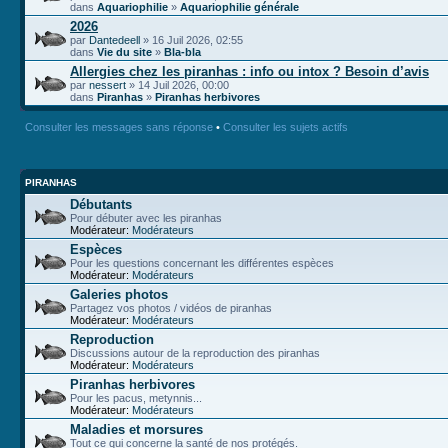
dans
Aquariophilie
»
Aquariophilie générale
2026
par
Dantedeell
» 16 Juil 2026, 02:55
dans
Vie du site
»
Bla-bla
Allergies chez les piranhas : info ou intox ? Besoin d’avis
par
nessert
» 14 Juil 2026, 00:00
dans
Piranhas
»
Piranhas herbivores
Consulter les messages sans réponse
•
Consulter les sujets actifs
PIRANHAS
Débutants
Pour débuter avec les piranhas
Modérateur:
Modérateurs
Espèces
Pour les questions concernant les différentes espèces
Modérateur:
Modérateurs
Galeries photos
Partagez vos photos / vidéos de piranhas
Modérateur:
Modérateurs
Reproduction
Discussions autour de la reproduction des piranhas
Modérateur:
Modérateurs
Piranhas herbivores
Pour les pacus, metynnis...
Modérateur:
Modérateurs
Maladies et morsures
Tout ce qui concerne la santé de nos protégés.