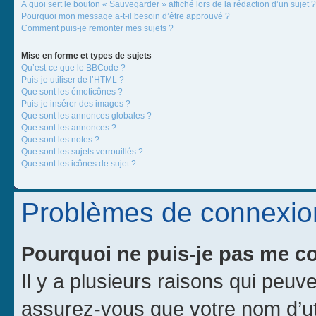
À quoi sert le bouton « Sauvegarder » affiché lors de la rédaction d’un sujet ?
Pourquoi mon message a-t-il besoin d’être approuvé ?
Comment puis-je remonter mes sujets ?
Mise en forme et types de sujets
Qu’est-ce que le BBCode ?
Puis-je utiliser de l’HTML ?
Que sont les émoticônes ?
Puis-je insérer des images ?
Que sont les annonces globales ?
Que sont les annonces ?
Que sont les notes ?
Que sont les sujets verrouillés ?
Que sont les icônes de sujet ?
Problèmes de connexion 
Pourquoi ne puis-je pas me c
Il y a plusieurs raisons qui peu
assurez-vous que votre nom d’uti